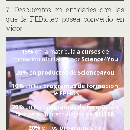
7. Descuentos en entidades con las
que la FEBiotec posea convenio en
vigor
15%
en la matrícula a
cursos
de
formación ofertados por
Science4You
20%
en
productos
de
Science4You
10%
en los
programas de formación
de
EPHOS
20%
en los
programas de formación
de interés biotecnológico de
ALITER
20%
en los
programas de