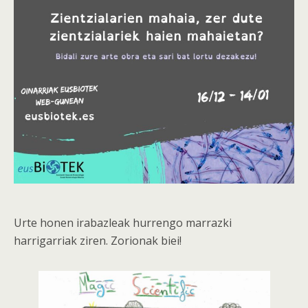
Urte honen irabazleak hurrengo marrazki
harrigarriak ziren. Zorionak biei!