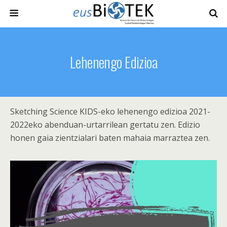
Lehenengo Edizioa
Sketching Science KIDS-eko lehenengo edizioa 2021-
2022eko abenduan-urtarrilean gertatu zen. Edizio
honen gaia zientzialari baten mahaia marraztea zen.