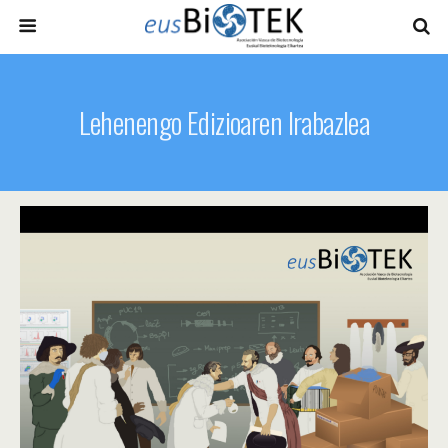
Lehenengo Edizioaren Irabazlea