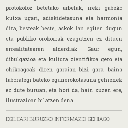
protokoloz betetako arbelak, ireki gabeko
kutxa ugari, adiskidetasuna eta harmonia
dira, besteak beste, askok lan egiten dugun
eta publiko orokorrak ezagutzen ez dituen
errealitatearen alderdiak. Gaur egun,
dibulgazioa eta kultura zientifikoa gero eta
ohikoagoak diren garaian bizi gara, baina
laborategi bateko egunerokotasuna gehienek
ez dute buruan, eta hori da, hain zuzen ere,
ilustrazioan bilatzen dena.
EGILEARI BURUZKO INFORMAZIO GEHIAGO