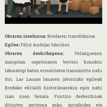
Obraren izenburua:
Bredaren transfekzioa
Egilea:
Félix Andújar Sánchez
Obraren deskribapena:
Velazquezen
margolan ospetsuaren bertsio honekin
laborategi baten errealitatea transmititu nahi
dut,
Las Lanzas
lanaren jatorrizko egileak
Bredako ekitaldi historikoarekin egin nahi
izan zuen bezala. Funtzio desberdinak
dituzten pertsona asko, jarraibidez eta