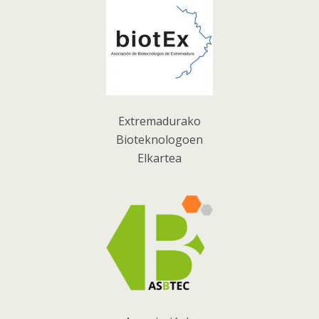
Extremadurako
Bioteknologoen
Elkartea