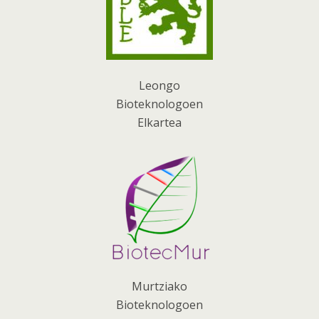
Leongo
Bioteknologoen
Elkartea
Murtziako
Bioteknologoen