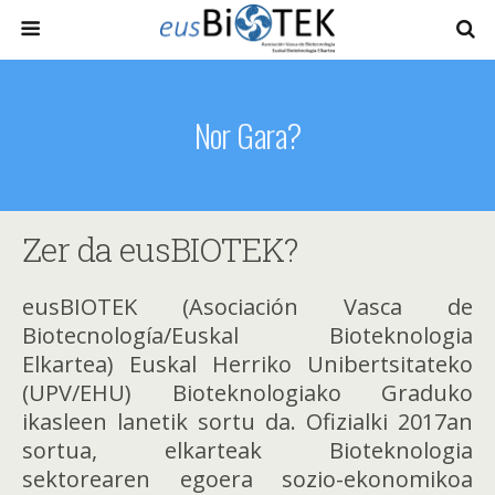
Nor Gara?
Zer da eusBIOTEK?
eusBIOTEK (Asociación Vasca de
Biotecnología/Euskal Bioteknologia
Elkartea) Euskal Herriko Unibertsitateko
(UPV/EHU) Bioteknologiako Graduko
ikasleen lanetik sortu da. Ofizialki 2017an
sortua, elkarteak Bioteknologia
sektorearen egoera sozio-ekonomikoa