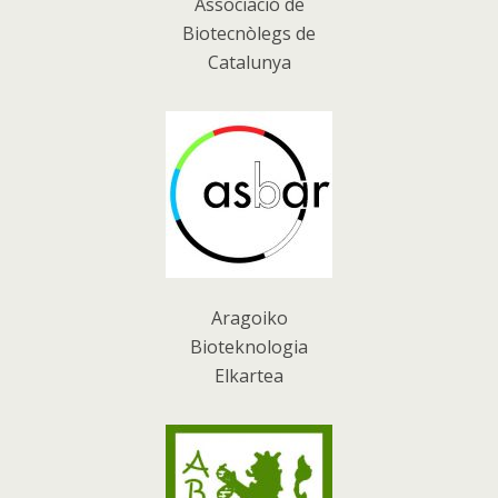
Associació de
Biotecnòlegs de
Catalunya
Aragoiko
Bioteknologia
Elkartea