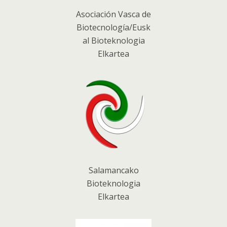
Asociación Vasca de
Biotecnología/Eusk
al Bioteknologia
Elkartea
Salamancako
Bioteknologia
Elkartea