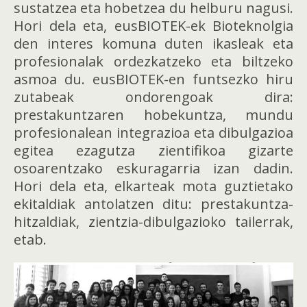
sustatzea eta hobetzea du helburu nagusi.
Hori dela eta, eusBIOTEK-ek Bioteknolgia
den interes komuna duten ikasleak eta
profesionalak ordezkatzeko eta biltzeko
asmoa du. eusBIOTEK-en funtsezko hiru
zutabeak ondorengoak dira:
prestakuntzaren hobekuntza, mundu
profesionalean integrazioa eta dibulgazioa
egitea ezagutza zientifikoa gizarte
osoarentzako eskuragarria izan dadin.
Hori dela eta, elkarteak mota guztietako
ekitaldiak antolatzen ditu: prestakuntza-
hitzaldiak, zientzia-dibulgazioko tailerrak,
etab.