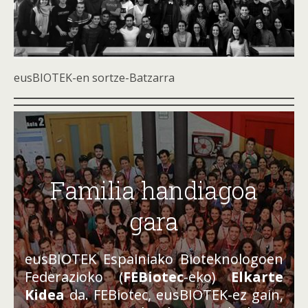
eusBIOTEK-en sortze-Batzarra
Familia handiagoa
gara
eusBIOTEK Espainiako Bioteknologoen
Federazioko (
FEBiotec
-eko)
Elkarte
Kidea
da. FEBiotec, eusBIOTEK-ez gain,