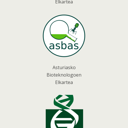
Elkartea
Asturiasko
Bioteknologoen
Elkartea