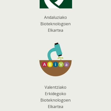
Andaluziako
Bioteknologoen
Elkartea
Valentziako
Erkidegoko
Bioteknologoen
Elkartea