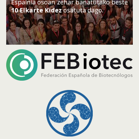
Espainia osoan zehar banatutako beste
10
Elkarte Kidez
osatuta dago.