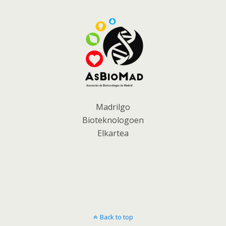
Madrilgo
Bioteknologoen
Elkartea
Back to top